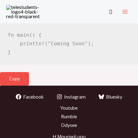
Rust Programming Language Tutorials
Skip
Search
to
Intro
content
fn
main
(
)
{
println!
(
"Coming Soon"
)
;
}
Copy
Facebook
Instagram
Bluesky
Youtube
Rumble
Odysee
Η Μουσική μου